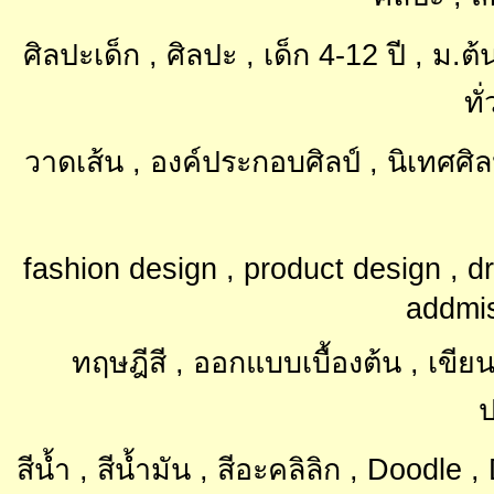
ศิลปะเด็ก , ศิลปะ , เด็ก 4-12 ปี , ม
ทั
วาดเส้น , องค์ประกอบศิลป์ , นิเทศ
fashion design , product design , d
addmis
ทฤษฎีสี , ออกแบบเบื้องต้น , เขียนก
ป
สีน้ำ , สีน้ำมัน , สีอะคลิลิก , Doodle