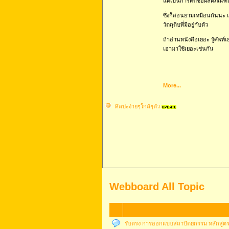
แต่เป็นการคิดชื่อผลิตภัณฑ์
ซึ่งก็สอนยามเหมือนกันนะ เพ
วัตถุดิบที่มีอยู่กับตัว
ถ้าอ่านหนังสือเยอะ รู้ศัพท์
เอามาใช้เยอะเช่นกัน
More...
ศิลปะง่ายๆใกล้ๆตัว
Webboard All Topic
รับตรง การออกแบบสถาปัตยกรรม หลักสูตรน