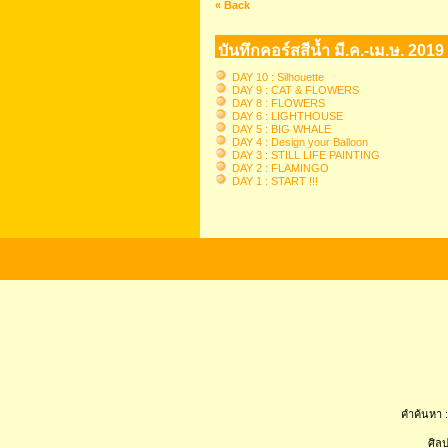
« Back
บันทึกคอร์สสีน้ำ มี.ค.-เม.ษ. 2019
DAY 10 : Silhouette
DAY 9 : CAT & FLOWERS
DAY 8 : FLOWERS
DAY 6 : LIGHTHOUSE
DAY 5 : BIG WHALE
DAY 4 : Design your Balloon
DAY 3 : STILL LIFE PAINTING
DAY 2 : FLAMINGO
DAY 1 : START !!!
คำค้นหา :
ศิลป