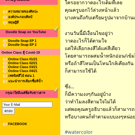
ใครอยากวาดอะไรเต็มที่เลย
คุณครูบอกไว้ล่วงหน้าแล้ว
ความหมายของศิลปะ
บางคนถึงกับเตรียมรูปมาจากบ้าน
องค์ประกอบศิลป์
ทฤษฎีสี
งานวันนี้มีเงื่อนไขอยู่ว่า
Doodle Snap on YouTube
วาดอะไรก็ได้ตามใจ
Doodle Snap EP 1
Doodle Snap EP 2
แต่ให้เลือกลงสีได้แค่สีเดียว
Online Class สู้ Covid-19
โดยสามารถผสมน้ำหนักอ่อน/เข้ม
Online Class 01/21
หรือถ้าสีไหนเป็นโทนใกล้เคียงกัน
Online Class 02/21
Online Class 03/21
ก็สามารถใช้ได้
Online Class 04/21
เทคนิคสีไม้ ตอน 1
แนะนำการเลือกซื้อสีน้ำ
ซึ่ง...
ก็มีความงงๆกันอยู่บ้าง
กรุณาใส่อีเมล์พื่อรับข่าวสาร
ว่าทำไมลงสีตามใจไม่ได้
แต่พอคุณครูอธิบายแล้วก็สามารถเ
หรือบางคนก็ทำตามแบบงงๆหน่อ
FACEBOOK
#
watercolor