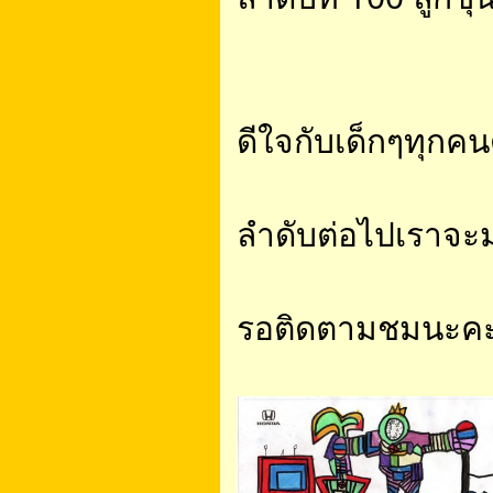
ดีใจกับเด็กๆทุกคน
ลำดับต่อไปเราจะ
รอติดตามชมนะค