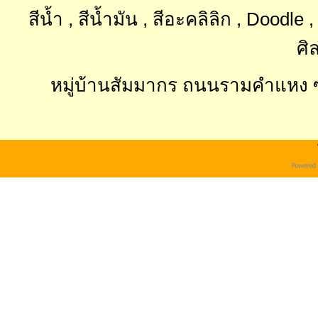
สีน้ำ , สีน้ำมัน , สีอะคลิลิก , Doodl
ศิ
หมู่บ้านสัมมากร ถนนรามคำแหง