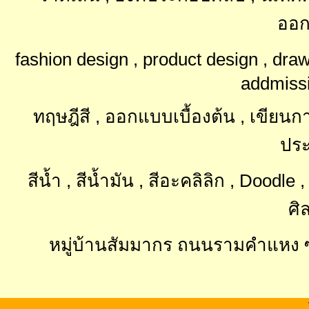
ออก
fashion design , product design , dra
addmissi
ทฤษฎีสี , ออกแบบเบื้องต้น , เขียนการ์
ประ
สีน้ำ , สีน้ำมัน , สีอะคลิลิก , Doodl
ศิ
หมู่บ้านสัมมากร ถนนรามคำแหง