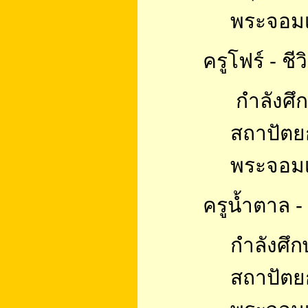
พระจอมเ
ครูโฟร์ - ชีว
กำลังศึก
สถาปัต
พระจอมเ
ครูน้ำตาล -
กำลังศึก
สถาปัต