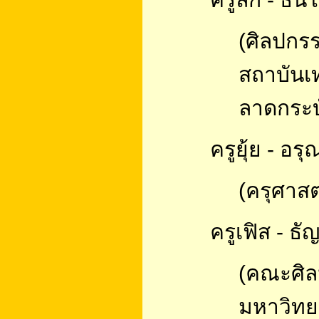
(
ศิลปกร
สถาบันเ
ลาดกระบ
ครูยุ้ย - อร
(ครุศาส
ครูเฟิส - ธ
(คณะศิล
มหาวิทย