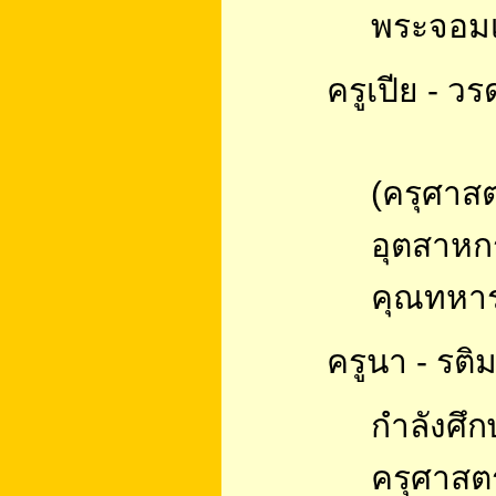
พระจอมเ
ครูเปีย - วร
(ครุศาส
อุตสาห
คุณทหาร
ครูนา - รติม
กำลังศึ
ครุศาสต