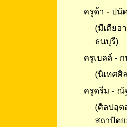
ครูด้า - ปน
(มีเดีย
ธนบุรี)
ครูเบลล์ - 
(นิเทศศิ
ครูดรีม - ณั
(ศิลปอุ
สถาปัต