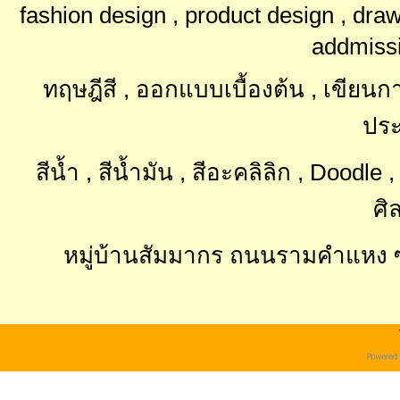
fashion design , product design , dra
addmissi
ทฤษฎีสี , ออกแบบเบื้องต้น , เขียนการ์
ประ
สีน้ำ , สีน้ำมัน , สีอะคลิลิก , Doodl
ศิ
หมู่บ้านสัมมากร ถนนรามคำแหง