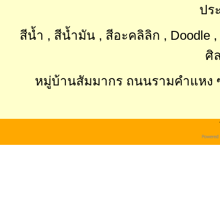
ประ
สีน้ำ , สีน้ำมัน , สีอะคลิลิก , Doodl
ศิ
หมู่บ้านสัมมากร ถนนรามคำแหง