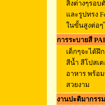
สิ่งต่างๆรอบต
และรูปทรง Fo
ในขั้นสูงต่อ
การระบายสี P
เด็กๆจะได้ฝึก
สีน้ำ สีโปสเต
อาหาร พร้อมท
สวยงาม
งานปะติมากรร