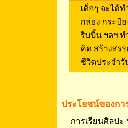
เด็กๆ จะได้ท
กล่อง กระป๋อ
ริบบิ้น ฯลฯ
คิด สร้างสร
ชีวิตประจำวั
ประโยชน์ของการส
การเรียนศิลปะ น