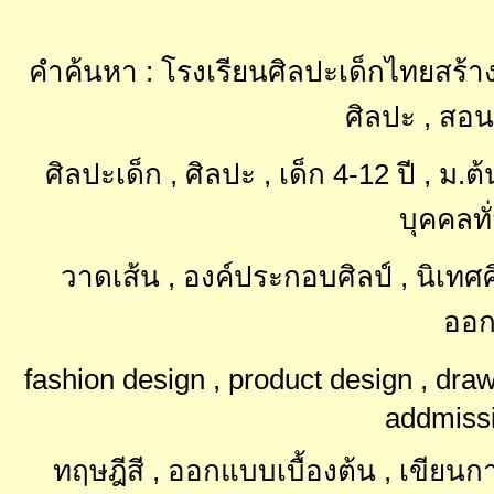
คำค้นหา : โรงเรียนศิลปะเด็กไทยสร้าง
ศิลปะ , สอน
ศิลปะเด็ก , ศิลปะ , เด็ก 4-12 ปี , ม
บุคคลทั
วาดเส้น , องค์ประกอบศิลป์ , นิเท
ออก
fashion design , product design , dra
addmissi
ทฤษฎีสี , ออกแบบเบื้องต้น , เขียนการ์