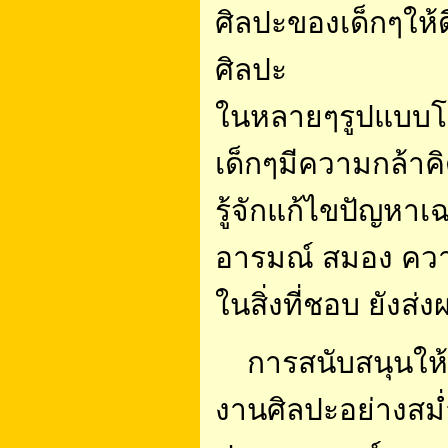
ศิลปะของเด็กๆให้ด
ศิลปะ
ในหลายๆรูปแบบโดย
เด็กๆมีความกล้าค
รู้จักแก้ไขปัญหา
อารมณ์ สมอง ควา
ในสิ่งที่ชอบ ยังส่
การสนับสนุนให้เ
งานศิลปะอย่างสม่