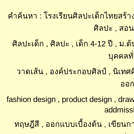
คำค้นหา : โรงเรียนศิลปะเด็กไทยสร้าง
ศิลปะ , สอน
ศิลปะเด็ก , ศิลปะ , เด็ก 4-12 ปี , ม
บุคคลทั
วาดเส้น , องค์ประกอบศิลป์ , นิเท
ออก
fashion design , product design , dra
addmissi
ทฤษฎีสี , ออกแบบเบื้องต้น , เขียนการ์