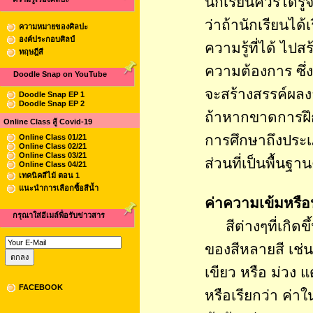
นักเรียนควรได้รู
ว่าถ้านักเรียนได้
ความหมายของศิลปะ
องค์ประกอบศิลป์
ความรู้ที่ได้ ไป
ทฤษฎีสี
ความต้องการ ซึ่ง
Doodle Snap on YouTube
จะสร้างสรรค์ผลงา
Doodle Snap EP 1
Doodle Snap EP 2
ถ้าหากขาดการฝึก
Online Class สู้ Covid-19
การศึกษาถึงประเ
Online Class 01/21
Online Class 02/21
Online Class 03/21
ส่วนที่เป็นพื้นฐา
Online Class 04/21
เทคนิคสีไม้ ตอน 1
แนะนำการเลือกซื้อสีน้ำ
ค่าความเข้มหรือ
กรุณาใส่อีเมล์พื่อรับข่าวสาร
สีต่างๆที่เกิดข
ของสีหลายสี เช่น
เขียว หรือ ม่วง 
FACEBOOK
หรือเรียกว่า ค่าใ