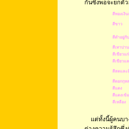
กันซึ่งพอจะยกตัวอ
สีทองเงิน
สีขาว
สีดำอยู่ก
สีเทาปา
สีเขียวแก
สีเขียวแล
สีสดและส
สีดอกกุห
สีแดง
สีแดงเข้ม
สีเหลือง
แต่ทั้งนี้ผู้คน
ต่างความรู้สึกซึ่