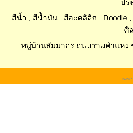
ประ
สีน้ำ , สีน้ำมัน , สีอะคลิลิก , Doodl
ศิ
หมู่บ้านสัมมากร ถนนรามคำแหง